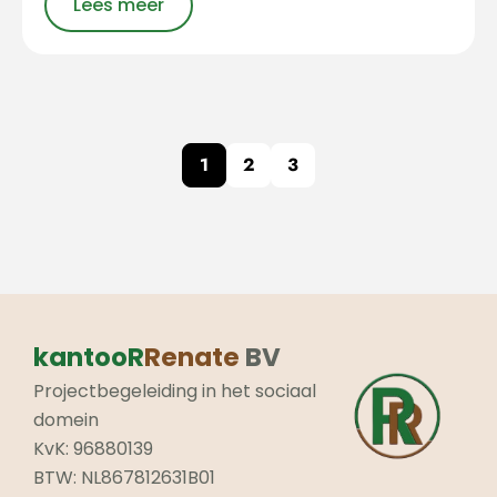
Lees meer
1
2
3
kantooR
Renate
BV
Projectbegeleiding in het sociaal
domein
KvK: 96880139
BTW: NL867812631B01