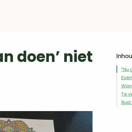
an doen’ niet
Inho
“Nu 
Even
Wann
Te v
Rust